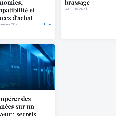
nomies,
brassage
patibilité et
30 juillet 2024
uces d'achat
vembre 2025
6 min
upérer des
nées sur un
veur : secrets