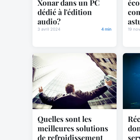
Xonar dans un PC
éco
dédié à l'édition
com
audio?
ast
3 avril 2024
4 min
19 no
Quelles sont les
Réc
meilleures solutions
don
de refroidissement
ser