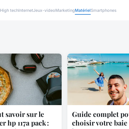
High tech
Internet
Jeux-video
Marketing
Matériel
Smartphones
t savoir sur le
Guide complet po
er hp 117a pack :
choisir votre baie