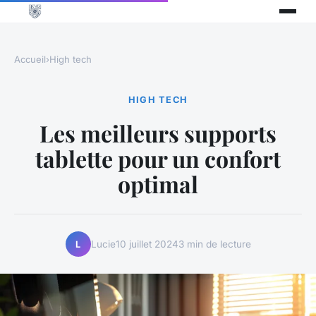
Accueil
›
High tech
HIGH TECH
Les meilleurs supports
tablette pour un confort
optimal
Lucie
10 juillet 2024
3 min de lecture
L