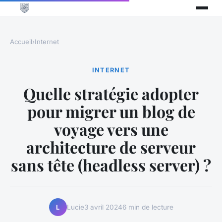
Accueil
›
Internet
INTERNET
Quelle stratégie adopter
pour migrer un blog de
voyage vers une
architecture de serveur
sans tête (headless server) ?
Lucie
3 avril 2024
6 min de lecture
L